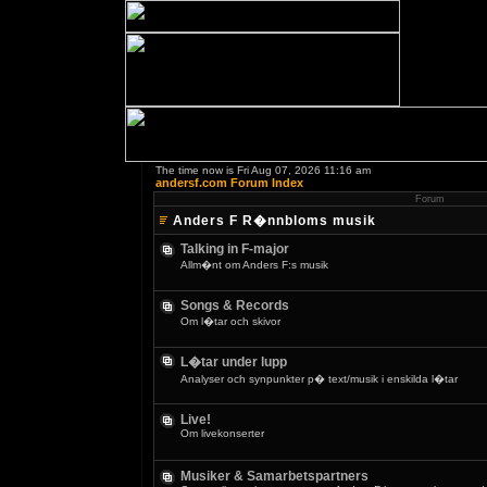
The time now is Fri Aug 07, 2026 11:16 am
andersf.com Forum Index
Forum
Anders F R�nnbloms musik
Talking in F-major
Allm�nt om Anders F:s musik
Songs & Records
Om l�tar och skivor
L�tar under lupp
Analyser och synpunkter p� text/musik i enskilda l�tar
Live!
Om livekonserter
Musiker & Samarbetspartners