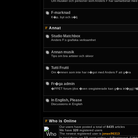
Om musiker och personer som Anders F har samarbetat med
F-marknad
K�p, byt och s�lj
Annat
Studio Matchbox
Anders F:s grafiska verksamhet
Annan musik
Tips om bra artister och skivor
Tutti Frutti
Om �mnen som inte har n�got med Anders F att g�ra
Fr�ga admin
�PPET forum (dvs �ven oregistrerade kan g�ra inl�gg) f�r
In English, Please
Discussions in English
Who is Online
Our users have posted a total of
8435
articles
We have
320
registered users
The newest registered user is
jonas96313
In total there are
12
users online :: 0 Registered, 0 H