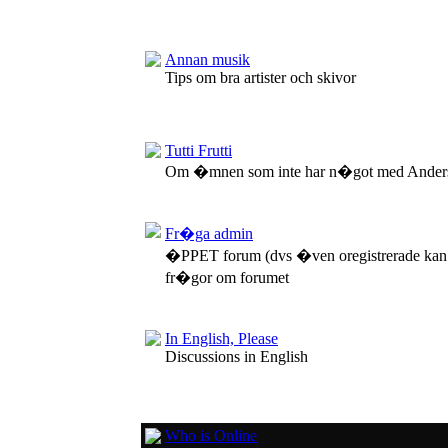
Annan musik
Tips om bra artister och skivor
Tutti Frutti
Om �mnen som inte har n�got med Anders
Fr�ga admin
�PPET forum (dvs �ven oregistrerade kan
fr�gor om forumet
In English, Please
Discussions in English
Who is Online