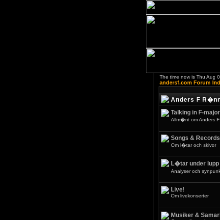
The time now is Thu Aug 
andersf.com Forum In
Anders F R�n
Talking in F-major
Allm�nt om Anders F
Songs & Records
Om l�tar och skivor
L�tar under lupp
Analyser och synpunkt
Live!
Om livekonserter
Musiker & Samar