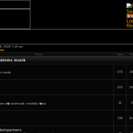
06, 2026 7:16 am
dex
Forum
Topics
Po
nbloms musik
273
16
:s musik
223
18
11
2
er p� text/musik i enskilda l�tar
739
31
betspartners