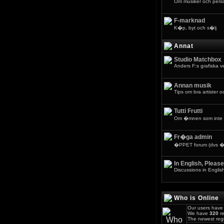
Om musiker och pers
F-marknad
K�p, byt och s�lj
Annat
Studio Matchbox
Anders F:s grafiska 
Annan musik
Tips om bra artister o
Tutti Frutti
Om �mnen som inte 
Fr�ga admin
�PPET forum (dvs �v
In English, Please
Discussions in Englis
Who is Online
Our users have 
We have
320
re
The newest regi