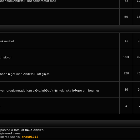
43
1
oner som Anders F har samarbetat med
50
1
11
3
verksamhet
253
9
ch skivor
120
4
har n�got med Anders F att g�ra
36
9
en oregistrerade kan g�ra inl�gg) f�r tekniska fr�gor om forumet
4
h
posted a total of
8435
articles
gistered users
stered user is
jonas96313