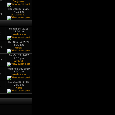
06
Banjoman
Thu Jan 23, 2020
4:18 pm
66
jonas96313
Fri Jan 14, 2011
12:20 pm
5
Headmaster
Thu Sep 24, 2020
5:32 am
99
Hibbitt
Sat Oct 21, 2017
2:16 pm
02
arnbert
Wed Feb 06, 2019
8:50 am
4
Headmaster
Tue Jan 02, 2007
7:00 pm
7
Karin