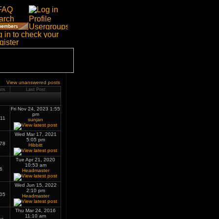
View unanswered posts
sts
Last Post
Fri Nov 24, 2023 1:55
pm
11
sunjan
Wed Mar 17, 2021
5:05 pm
78
Hibbitt
Tue Apr 21, 2020
10:53 am
6
Headmaster
Wed Jun 15, 2022
2:10 pm
05
Headmaster
Thu Mar 24, 2016
11:10 am