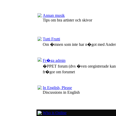
Annan musik
Tips om bra artister och skivor
Tutti Frutti
Om �mnen som inte har n�got med Anders
Fr�ga admin
�PPET forum (dvs �ven oregistrerade kan
fr�gor om forumet
In English, Please
Discussions in English
Who is Online