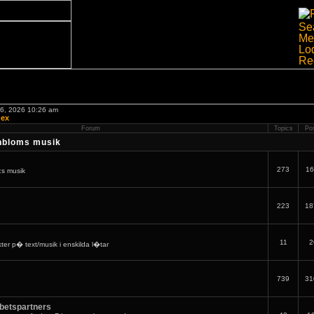
06, 2026 10:26 am
dex
Forum
Topics
Po
nbloms musik
273
16
:s musik
223
18
11
2
er p� text/musik i enskilda l�tar
739
31
betspartners