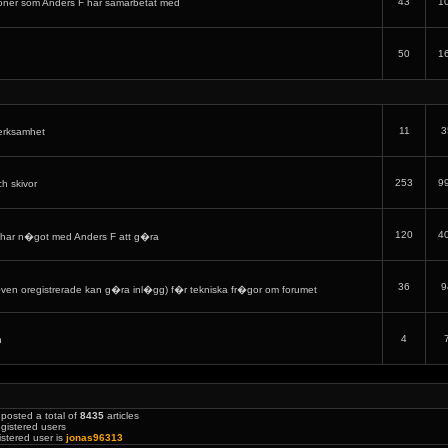
43
1
oner som Anders F har samarbetat med
50
1
11
3
verksamhet
253
9
ch skivor
120
4
har n�got med Anders F att g�ra
36
9
en oregistrerade kan g�ra inl�gg) f�r tekniska fr�gor om forumet
4
h
posted a total of
8435
articles
gistered users
stered user is
jonas96313