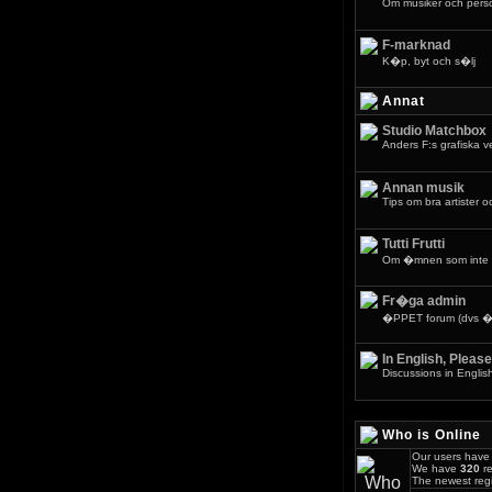
Om musiker och pers
F-marknad
K�p, byt och s�lj
Annat
Studio Matchbox
Anders F:s grafiska 
Annan musik
Tips om bra artister o
Tutti Frutti
Om �mnen som inte 
Fr�ga admin
�PPET forum (dvs �v
In English, Please
Discussions in Englis
Who is Online
Our users have 
We have
320
re
The newest regi