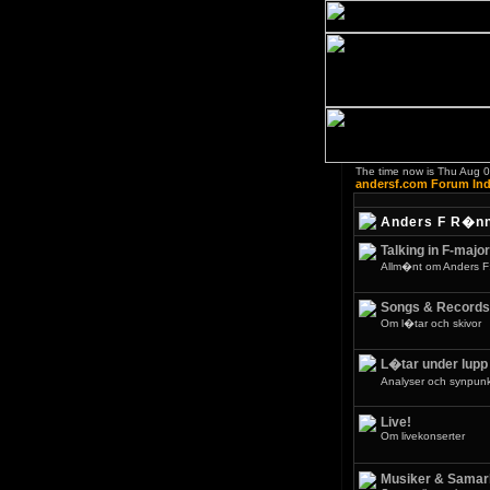
The time now is Thu Aug 
andersf.com Forum In
Anders F R�n
Talking in F-major
Allm�nt om Anders F
Songs & Records
Om l�tar och skivor
L�tar under lupp
Analyser och synpunkt
Live!
Om livekonserter
Musiker & Samar