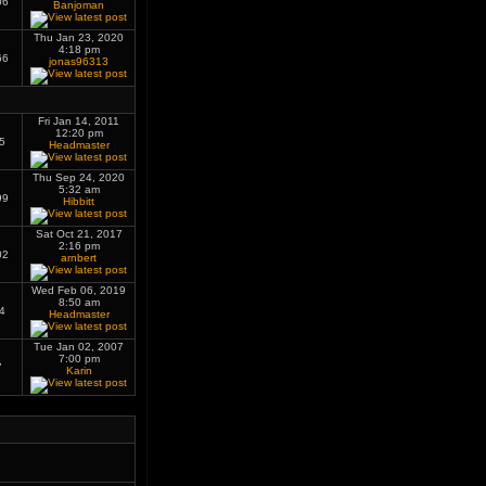
06
Banjoman
Thu Jan 23, 2020
4:18 pm
66
jonas96313
Fri Jan 14, 2011
12:20 pm
5
Headmaster
Thu Sep 24, 2020
5:32 am
99
Hibbitt
Sat Oct 21, 2017
2:16 pm
02
arnbert
Wed Feb 06, 2019
8:50 am
4
Headmaster
Tue Jan 02, 2007
7:00 pm
7
Karin