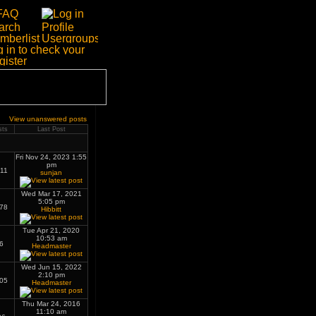
View unanswered posts
sts
Last Post
Fri Nov 24, 2023 1:55
pm
11
sunjan
Wed Mar 17, 2021
5:05 pm
78
Hibbitt
Tue Apr 21, 2020
10:53 am
6
Headmaster
Wed Jun 15, 2022
2:10 pm
05
Headmaster
Thu Mar 24, 2016
11:10 am