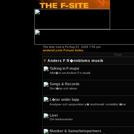
The time now is Fri Aug 07, 2026 7:55 pm
andersf.com Forum Index
Forum
Anders F R�nnbloms musik
Talking in F-major
Allm�nt om Anders F:s musik
Songs & Records
Om l�tar och skivor
L�tar under lupp
Analyser och synpunkter p� text/musik i enskilda l�tar
Live!
Om livekonserter
Musiker & Samarbetspartners