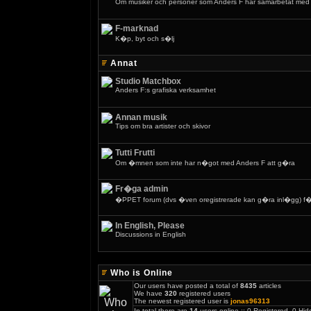
Om musiker och personer som Anders F har samarbetat med
F-marknad
K�p, byt och s�lj
Annat
Studio Matchbox
Anders F:s grafiska verksamhet
Annan musik
Tips om bra artister och skivor
Tutti Frutti
Om �mnen som inte har n�got med Anders F att g�ra
Fr�ga admin
�PPET forum (dvs �ven oregistrerade kan g�ra inl�gg) f�r
In English, Please
Discussions in English
Who is Online
Our users have posted a total of
8435
articles
We have
320
registered users
The newest registered user is
jonas96313
In total there are
14
users online :: 0 Registered, 0 H