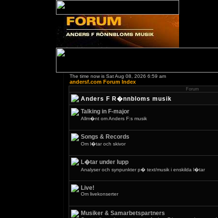
The time now is Sat Aug 08, 2026 6:59 am
andersf.com Forum Index
Forum
Anders F R�nnbloms musik
Talking in F-major
Allm�nt om Anders F:s musik
Songs & Records
Om l�tar och skivor
L�tar under lupp
Analyser och synpunkter p� text/musik i enskilda l�tar
Live!
Om livekonserter
Musiker & Samarbetspartners