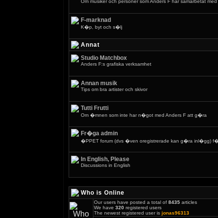
Om musiker och personer som Anders F har samarbetat med
F-marknad
K�p, byt och s�lj
Annat
Studio Matchbox
Anders F:s grafiska verksamhet
Annan musik
Tips om bra artister och skivor
Tutti Frutti
Om �mnen som inte har n�got med Anders F att g�ra
Fr�ga admin
�PPET forum (dvs �ven oregistrerade kan g�ra inl�gg) f�r
In English, Please
Discussions in English
Who is Online
Our users have posted a total of
8435
articles
We have
320
registered users
The newest registered user is
jonas96313