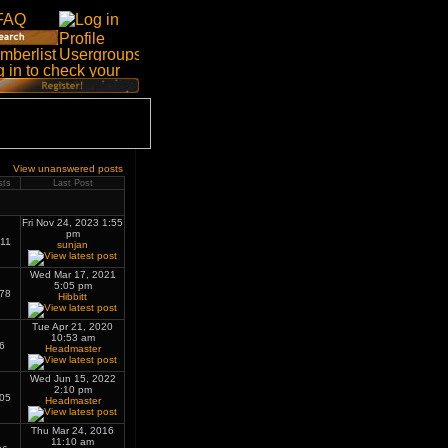
View unanswered posts
sts
Last Post
Fri Nov 24, 2023 1:55
pm
11
sunjan
Wed Mar 17, 2021
5:05 pm
78
Hibbitt
Tue Apr 21, 2020
10:53 am
6
Headmaster
Wed Jun 15, 2022
2:10 pm
05
Headmaster
Thu Mar 24, 2016
11:10 am