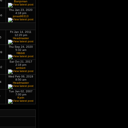
06
Banjoman
Thu Jan 23, 2020
4:18 pm
66
jonas96313
Fri Jan 14, 2011
12:20 pm
5
Headmaster
Thu Sep 24, 2020
5:32 am
99
Hibbitt
Sat Oct 21, 2017
2:16 pm
02
arnbert
Wed Feb 06, 2019
8:50 am
4
Headmaster
Tue Jan 02, 2007
7:00 pm
7
Karin