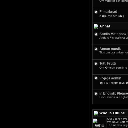
Om musiker och pers
F-marknad
K�p, byt och s�lj
Annat
Studio Matchbox
Anders F:s grafiska 
Annan musik
Tips om bra artister o
Tutti Frutti
Om �mnen som inte 
Fr�ga admin
�PPET forum (dvs �v
In English, Please
Discussions in Englis
Who is Online
Our users have 
We have
320
re
The newest regi