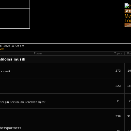
06, 2026 11:09 pm
dex
Forum
Topics
Po
nbloms musik
273
16
:s musik
223
18
11
2
er p� text/musik i enskilda l�tar
739
31
betspartners