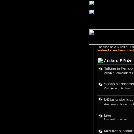
The time now is Thu Aug 
andersf.com Forum In
Anders F R�n
Talking in F-major
Allm�nt om Anders F
Songs & Records
Om l�tar och skivor
L�tar under lupp
Analyser och synpunkt
Live!
Om livekonserter
Musiker & Samar