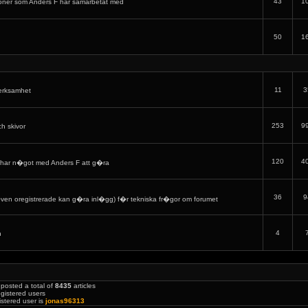
43
1
oner som Anders F har samarbetat med
50
1
11
3
verksamhet
253
9
ch skivor
120
4
har n�got med Anders F att g�ra
36
9
en oregistrerade kan g�ra inl�gg) f�r tekniska fr�gor om forumet
4
h
posted a total of
8435
articles
gistered users
stered user is
jonas96313