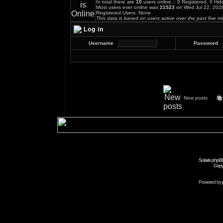
In total there are
10
users online :: 0 Registered, 0 H
Most users ever online was
21523
on Wed Jul 22, 202
Registered Users: None
This data is based on users active over the past five m
Log in
Username
Password
New posts
Solaris phpB
Copy
Powered by