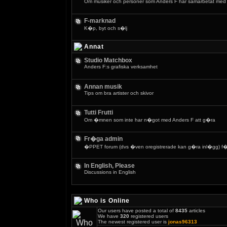
Om musiker och personer som Anders F har samarbetat med
F-marknad
K�p, byt och s�lj
Annat
Studio Matchbox
Anders F:s grafiska verksamhet
Annan musik
Tips om bra artister och skivor
Tutti Frutti
Om �mnen som inte har n�got med Anders F att g�ra
Fr�ga admin
�PPET forum (dvs �ven oregistrerade kan g�ra inl�gg) f�r
In English, Please
Discussions in English
Who is Online
Our users have posted a total of
8435
articles
We have
320
registered users
The newest registered user is
jonas96313