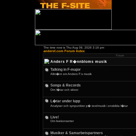
The time now is Thu Aug 06, 2026 3:16 pm
andersf.com Forum Index
Forum
Anders F R�nnbloms musik
Talking in F-major
Allm�nt om Anders F:s musik
Songs & Records
Om l�tar och skivor
L�tar under lupp
Analyser och synpunkter p� text/musik i enskilda l�tar
Live!
Om livekonserter
Musiker & Samarbetspartners