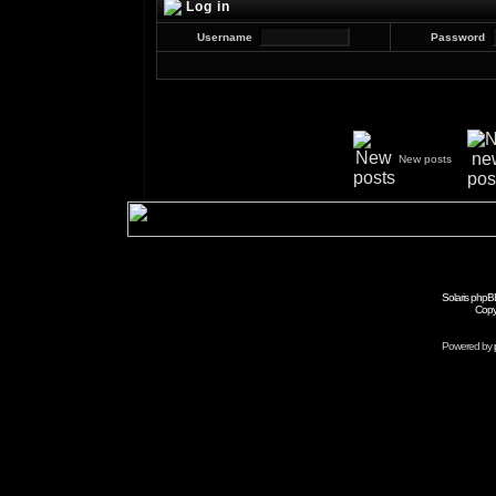
Log in
Username
Password
New posts
Solaris phpB
Copy
Powered by