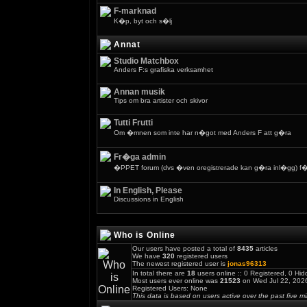
F-marknad
K�p, byt och s�lj
Annat
Studio Matchbox
Anders F:s grafiska verksamhet
Annan musik
Tips om bra artister och skivor
Tutti Frutti
Om �mnen som inte har n�got med Anders F att g�ra
Fr�ga admin
�PPET forum (dvs �ven oregistrerade kan g�ra inl�gg) f�r
In English, Please
Discussions in English
Who is Online
Our users have posted a total of
8435
articles
We have
320
registered users
The newest registered user is
jonas96313
In total there are
18
users online :: 0 Registered, 0 H
Most users ever online was
21523
on Wed Jul 22, 202
Registered Users: None
This data is based on users active over the past five m