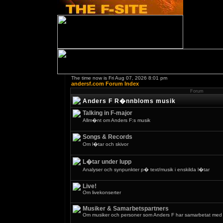
The time now is Fri Aug 07, 2026 8:01 pm
andersf.com Forum Index
Forum
Anders F R�nnbloms musik
Talking in F-major
Allm�nt om Anders F:s musik
Songs & Records
Om l�tar och skivor
L�tar under lupp
Analyser och synpunkter p� text/musik i enskilda l�tar
Live!
Om livekonserter
Musiker & Samarbetspartners
Om musiker och personer som Anders F har samarbetat med