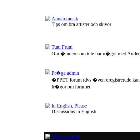
Annan musik
Tips om bra artister och skivor
Tutti Frutti
Om �mnen som inte har n�got med Anders
Fr�ga admin
�PPET forum (dvs �ven oregistrerade kan
fr�gor om forumet
In English, Please
Discussions in English
Who is Online