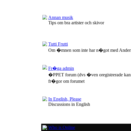
Annan musik
Tips om bra artister och skivor
Tutti Frutti
Om �mnen som inte har n�got med Anders
Fr�ga admin
�PPET forum (dvs �ven oregistrerade kan
fr�gor om forumet
In English, Please
Discussions in English
Who is Online