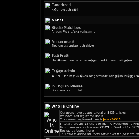
F-marknad
K�p, byt och s�lj
Annat
Studio Matchbox
Anders F:s grafiska verksamhet
Annan musik
Tips om bra artister och skivor
Tutti Frutti
Om �mnen som inte har n�got med Anders F att g�ra
Fr�ga admin
�PPET forum (dvs �ven oregistrerade kan g�ra inl�gg) f�r
In English, Please
Discussions in English
Who is Online
Our users have posted a total of
8435
articles
We have
320
registered users
The newest registered user is
jonas96313
In total there are
24
users online :: 0 Registered, 0 H
Most users ever online was
21523
on Wed Jul 22, 202
Registered Users: None
This data is based on users active over the past five m