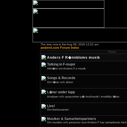
The time now is Sat Aug 08, 2026 12:02 am
andersf.com Forum Index
Forum
Anders F R�nnbloms musik
Talking in F-major
Allm�nt om Anders F:s musik
Songs & Records
Om l�tar och skivor
L�tar under lupp
Analyser och synpunkter p� text/musik i enskilda l�tar
Live!
Om livekonserter
Musiker & Samarbetspartners
Om musiker och personer som Anders F har samarbetat med