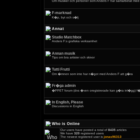
Om musiker och personer som Anders F har samarbetat med
F-marknad
K�p, byt och s�lj
Annat
Studio Matchbox
Anders F:s grafiska verksamhet
Annan musik
Tips om bra artister och skivor
Tutti Frutti
Om �mnen som inte har n�got med Anders F att g�ra
Fr�ga admin
�PPET forum (dvs �ven oregistrerade kan g�ra inl�gg) f�r
In English, Please
Discussions in English
Who is Online
Our users have posted a total of
8435
articles
We have
320
registered users
The newest registered user is
jonas96313