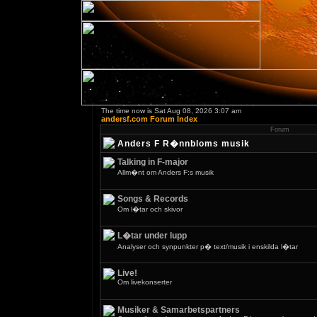
The time now is Sat Aug 08, 2026 3:07 am
andersf.com Forum Index
Forum
Anders F R�nnbloms musik
Talking in F-major
Allm�nt om Anders F:s musik
Songs & Records
Om l�tar och skivor
L�tar under lupp
Analyser och synpunkter p� text/musik i enskilda l�tar
Live!
Om livekonserter
Musiker & Samarbetspartners