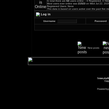
In total there are
64
users online :: 0 Registered, 0 H
Most users ever online was
21523
on Wed Jul 22, 202
Registered Users: None
This data is based on users active over the past five m
Log in
Username
Password
New posts
Solaris phpB
Copy
Powered by