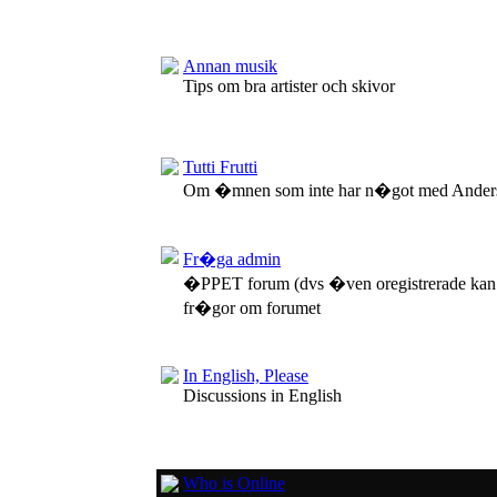
Annan musik
Tips om bra artister och skivor
Tutti Frutti
Om �mnen som inte har n�got med Anders
Fr�ga admin
�PPET forum (dvs �ven oregistrerade kan
fr�gor om forumet
In English, Please
Discussions in English
Who is Online