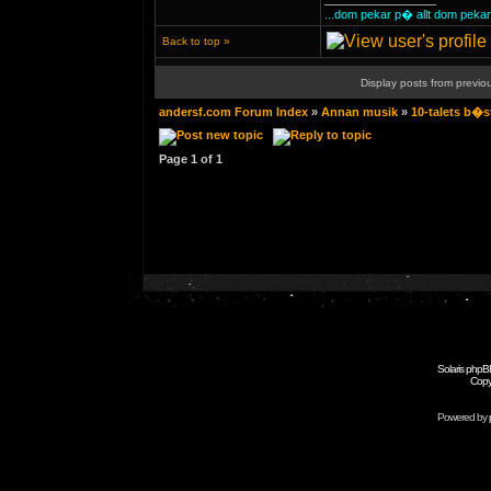
...dom pekar p� allt dom peka
Back to top »
Display posts from previo
andersf.com Forum Index
»
Annan musik
»
10-talets b�s
Page
1
of
1
Solaris phpB
Copy
Powered by