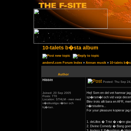
10-talets b�sta album
andersf.com Forum Index
»
Annan musik
»
10-talets b�s
Author
Hibbitt
Posted: Thu Sep 24
Hej! Som en del vet hamnar jag 
Joined: 20 Sep 2005
Posts: 770
sp�rsm�l och vid varje decenni
Location: STHLM - men med
Blev trots allt bara en AFR, me
v�stkustiga r�tter och
n�rstudera...
hj�rtan.
For your pleasure kopierar jag i
1. deLillos � Trist � v�re glad
2. Divine Comedy � Bang goes
3. Anders F R�nnblom � Histori