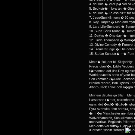
4. deLillos � Vi er p� vei, vi 
5. Beckstr�m kvartett � Gjest i
6. deLillos � La oss bli fri for a
7. Jesu/Sun kil moon � 30 secon
8. Roy Harper � Man and myth
9. Lars Lillo-Stenberg � Synge
10. Sven-Bertil Taube � Homm
11. Dexys � One day i�m going
12. Linda Thompson � Won�t b
13. Divine Comedy � Foreverl
14. Blomsterunge � The collect
15. Stefan Sundstr�m � Fem da
Mm s� fick det bli. Skitjobbigt.
Precis utanf�r: Eddie Vedders 
f�rbannat, deLillos Rett og slet
World peace is none of your bu
Sen kommer v�l Joe Jacksons F
Broken record, Bob Dylans Tem
Albarn, Nick Lowe och n�gra t
Mm fem deLillosiga titlar... Me
Larsarnas r�ster, nakenheten i 
egna, det �nd� l�ttillg�ngliga
Fyra svenska, fem norska, sex
�r fr�n Manchester men bor p
Wolverhampton, Sun kil moon �
men verkat i Englands folkkrets
Men detta var tufft� Ojojoj� 
/Christer Hibbitt Herentz
_________________