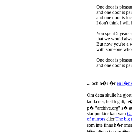
One door is pleasu
and one door is pa
and one door is loc
I don't think I wil
You spent 5 years e
that we would alwa
But now you're a wi
with someone whos
One door is pleasu
and one door is pai
... och h�r �r
en l�nk
Om detta skulle ha gjort
ladda ner, helt legalt,
p� "archive.org" s� at
startpunkter kan vara
Ga
of mirrors
eller
The big
som inte finns h�r (men
l�mpligen ta som �verk