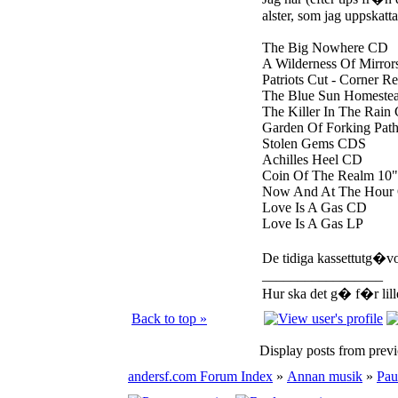
alster, som jag uppskatt
The Big Nowhere CD
A Wilderness Of Mirror
Patriots Cut - Corner Re
The Blue Sun Homeste
The Killer In The Rain
Garden Of Forking Pat
Stolen Gems CDS
Achilles Heel CD
Coin Of The Realm 10
Now And At The Hour 
Love Is A Gas CD
Love Is A Gas LP
De tidiga kassettutg�
_________________
Hur ska det g� f�r lil
Back to top »
Display posts from prev
andersf.com Forum Index
»
Annan musik
»
Pau