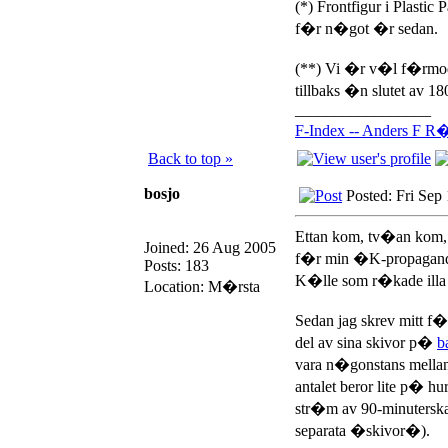
(*) Frontfigur i Plastic
f�r n�got �r sedan.
(**) Vi �r v�l f�rmod
tillbaks �n slutet av 180
_________________
F-Index -- Anders F R�
Back to top »
bosjo
Posted: Fri Sep
Ettan kom, tv�an kom,
Joined: 26 Aug 2005
f�r min �K-propagand
Posts: 183
K�lle som r�kade illa u
Location: M�rsta
Sedan jag skrev mitt f
del av sina skivor p�
b
vara n�gonstans mellan 
antalet beror lite p� h
str�m av 90-minutersk
separata �skivor�).