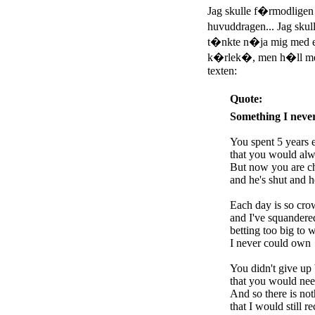
Jag skulle f�rmodligen k
huvuddragen... Jag skul
t�nkte n�ja mig med e
k�rlek�, men h�ll med
texten:
Quote:
Something I neve
You spent 5 years 
that you would alw
But now you are ch
and he's shut and h
Each day is so cro
and I've squandered
betting too big to 
I never could own
You didn't give up 
that you would nee
And so there is no
that I would still