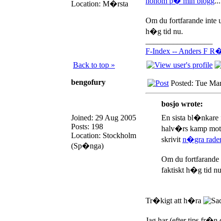
honom p� min blogg
...
Location: M�rsta
Om du fortfarande inte 
h�g tid nu.
_________________
F-Index -- Anders F R�
Back to top »
bengofury
Posted: Tue Ma
bosjo wrote:
Joined: 29 Aug 2005
En sista bl�nkare
Posts: 198
halv�rs kamp mot 
Location: Stockholm
skrivit
n�gra rade
(Sp�nga)
Om du fortfarande 
faktiskt h�g tid nu
Tr�kigt att h�ra
Jag har (efter tips fr�