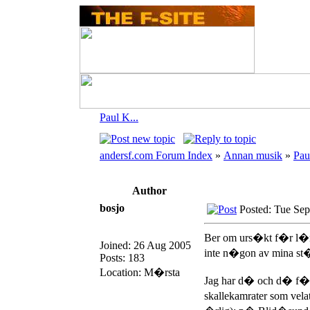
Paul K...
andersf.com Forum Index
»
Annan musik
»
Pau
Author
bosjo
Posted: Tue Sep
Ber om urs�kt f�r l�n
Joined: 26 Aug 2005
inte n�gon av mina st�r
Posts: 183
Location: M�rsta
Jag har d� och d� f�rs
skallekamrater som vela