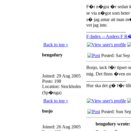
F�r n�gra �r sedan ko
se via n�got som heter
s� jag antar att man m�s
vet jag inte.
_________________
F-Index -- Anders F R�
Back to top »
bengofury
Posted: Sat Sep
Bosjo, tack f�r tipset 
mig. Det finns �ven en 
Joined: 29 Aug 2005
_________________
Posts: 198
Hur ska det g� f�r lil
Location: Stockholm
(Sp�nga)
Back to top »
bosjo
Posted: Sun Se
bengofury wrote:
Joined: 26 Aug 2005