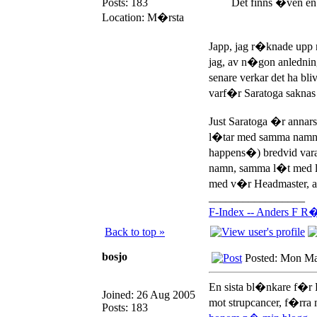
Posts: 183
Det finns �ven en 
Location: M�rsta
Japp, jag r�knade upp 
jag, av n�gon anledni
senare verkar det ha bli
varf�r Saratoga saknas 
Just Saratoga �r annar
l�tar med samma namn 
happens�) bredvid varan
namn, samma l�t med lit
med v�r Headmaster, al
_________________
F-Index -- Anders F R�
Back to top »
bosjo
Posted: Mon Ma
En sista bl�nkare f�r 
Joined: 26 Aug 2005
mot strupcancer, f�rra 
Posts: 183