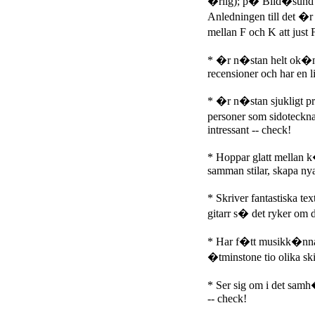
�rlig); p� Blid�sund se
Anledningen till det �r n
mellan F och K att just
* �r n�stan helt ok�n
recensioner och har en li
* �r n�stan sjukligt p
personer som sidoteckn
intressant -- check!
* Hoppar glatt mellan k
samman stilar, skapa nya
* Skriver fantastiska te
gitarr s� det ryker om d
* Har f�tt musikk�nnar
�tminstone tio olika ski
* Ser sig om i det samh�l
-- check!