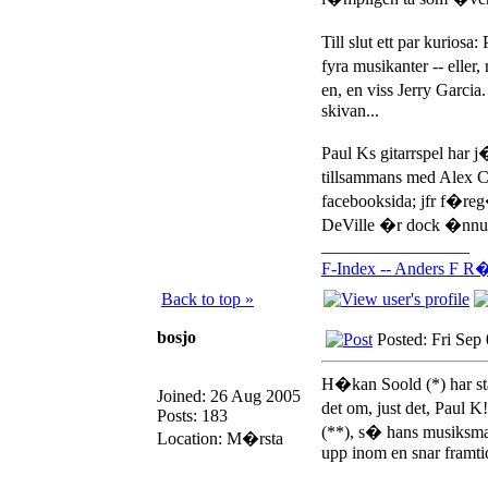
Till slut ett par kurios
fyra musikanter -- eller,
en, en viss Jerry Garcia
skivan...
Paul Ks gitarrspel har 
tillsammans med Alex C
facebooksida; jfr f�reg
DeVille �r dock �nnu o
_________________
F-Index -- Anders F R�
Back to top »
bosjo
Posted: Fri Sep
H�kan Soold (*) har st
Joined: 26 Aug 2005
det om, just det, Paul 
Posts: 183
(**), s� hans musiksma
Location: M�rsta
upp inom en snar framtid